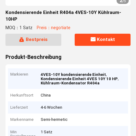
2
/
5
Kondensierende Einheit R404a 4VES-10Y Kühlraum-
10HP
MOQ：1 Satz
Preis：negotiate
Bestpreis
Kontakt
Produkt-Beschreibung
Markieren
,
4VES-10Y kondensierende Einheit
,
Kondensierende Einheit 4VES 10Y 10 HP
Kühlraum-Kondensator R404a
Herkunftsort
China
Lieferzeit
4-6 Wochen
Markenname
Semi-hermetic
Min
1 Satz