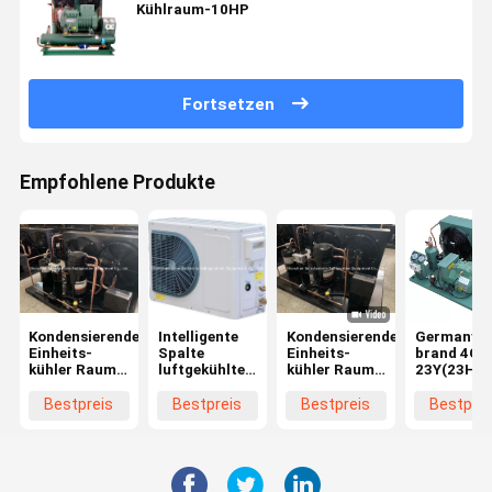
Kühlraum-10HP
Fortsetzen
Empfohlene Produkte
Kondensierendes
Intelligente
Kondensierendes
Germany
Einheits-
Spalte
Einheits-
brand 4GE
kühler Raum-
luftgekühlter
kühler Raum-
23Y(23HP)
Kühlgerät
CM-
Kühlgerät
R404a Air-
Emerson
DAM020QYT
Emerson
Cooled
Bestpreis
Bestpreis
Bestpreis
Bestprei
Copeland
mittlerer
Copeland
Refrigerti
Hermetic Air
Temp-des
Hermetic Air
Condensin
Cooleds
kondensierenden
Cooleds
Unit for Co
Einheit
Room
Coldroom-
Refrigerat