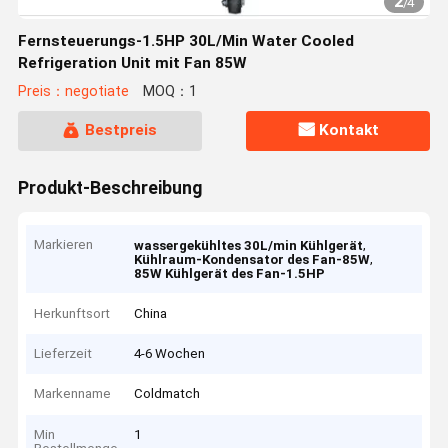
2
/
4
Fernsteuerungs-1.5HP 30L/Min Water Cooled
Refrigeration Unit mit Fan 85W
Preis：negotiate
MOQ：1
Bestpreis
Kontakt
Produkt-Beschreibung
Markieren
,
wassergekühltes 30L/min Kühlgerät
,
Kühlraum-Kondensator des Fan-85W
85W Kühlgerät des Fan-1.5HP
Herkunftsort
China
Lieferzeit
4-6 Wochen
Markenname
Coldmatch
Min
1