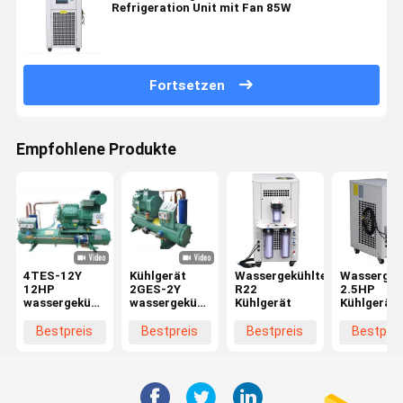
Refrigeration Unit mit Fan 85W
Fortsetzen
Empfohlene Produkte
4TES-12Y
Kühlgerät
Wassergekühltes
Wassergek
12HP
2GES-2Y
R22
2.5HP
wassergekühlter
wassergekühltes
Kühlgerät
Kühlgerät
Kühlgerät -
kondensierendes
Kompressor-
kälteres
Bestpreis
Bestpreis
Bestpreis
Bestprei
kondensierende
Einheits-2HP
Einheit