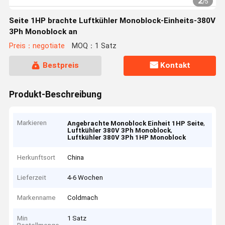
2
/
5
Seite 1HP brachte Luftkühler Monoblock-Einheits-380V
3Ph Monoblock an
Preis：negotiate
MOQ：1 Satz
Bestpreis
Kontakt
Produkt-Beschreibung
Markieren
,
Angebrachte Monoblock Einheit 1HP Seite
,
Luftkühler 380V 3Ph Monoblock
Luftkühler 380V 3Ph 1HP Monoblock
Herkunftsort
China
Lieferzeit
4-6 Wochen
Markenname
Coldmach
Min
1 Satz