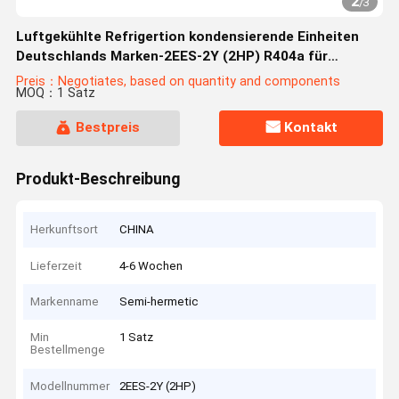
2
/
3
Luftgekühlte Refrigertion kondensierende Einheiten
Deutschlands Marken-2EES-2Y (2HP) R404a für
Kühlraum-Kühlanlage
Preis：Negotiates, based on quantity and components
MOQ：1 Satz
Bestpreis
Kontakt
Produkt-Beschreibung
Herkunftsort
CHINA
Lieferzeit
4-6 Wochen
Markenname
Semi-hermetic
Min
1 Satz
Bestellmenge
Modellnummer
2EES-2Y (2HP)